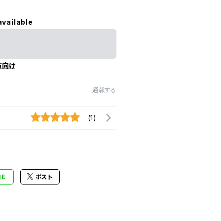
available
方向け
通報する
(1)
NE
ポスト