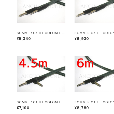
SOMMER CABLE COLONEL I
SOMMER CABLE COLON
NCREDIBLE NEUTRIKニッケル
NCREDIBLE NEUTRIK
¥5,340
¥6,930
プラグ S-S 3m
プラグ S-S 4.5m
SOMMER CABLE COLONEL I
SOMMER CABLE COLON
NCREDIBLE NEUTRIKニッケル
NCREDIBLE NEUTRIK
¥7,190
¥8,780
プラグ S-L 4.5m
プラグ S-L 6m