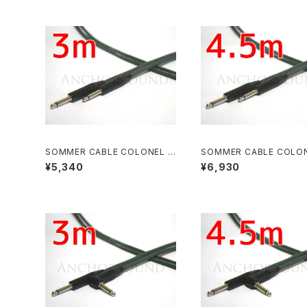
SOMMER CABLE COLONEL I
SOMMER CABLE COLON
NCREDIBLE NEUTRIKニッケル
NCREDIBLE NEUTRIK
¥5,340
¥6,930
プラグ S-S 3m
プラグ S-S 4.5m