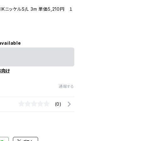
TRIKニッケルS/L 3m 単価5,210円 １
available
方向け
通報する
(0)