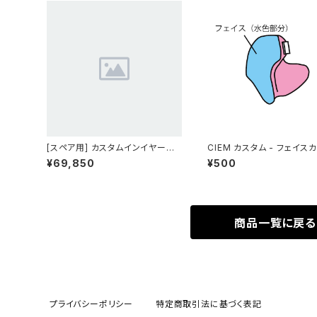
[スペア用] カスタムインイヤーモ
CIEM カスタム - フェイス
ニター ASM-03
更
¥69,850
¥500
商品一覧に戻る
プライバシーポリシー
特定商取引法に基づく表記